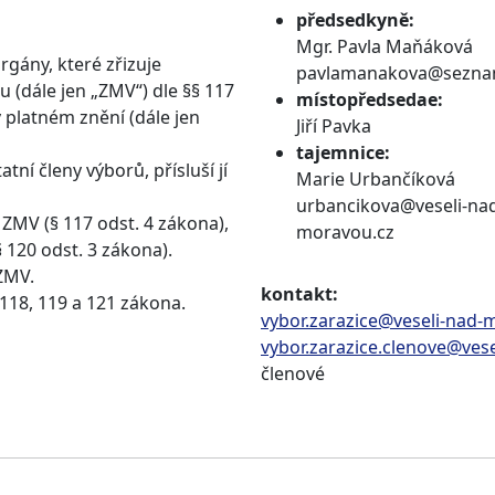
předsedkyně:
Mgr. Pavla Maňáková
rgány, které zřizuje
pavlamanakova@sezna
 (dále jen „ZMV“) dle §§ 117
místopředsedae:
v platném znění (dále jen
Jiří Pavka
tajemnice:
ní členy výborů, přísluší jí
Marie Urbančíková
urbancikova@veseli-na
ZMV (§ 117 odst. 4 zákona),
moravou.cz
 120 odst. 3 zákona).
ZMV.
kontakt:
 118, 119 a 121 zákona.
vybor.zarazice@veseli-nad-
vybor.zarazice.clenove@ves
členové