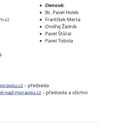
členové:
Bc. Pavel Holek
m.cz
František Merta
Ondřej Žádník
Pavel Štůral
Pavel Tobola
d-
moravou.cz
– předseda
eli-nad-moravou.cz
– předseda a všichni