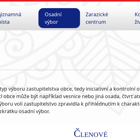
ýznamná
Osadní
Zarazické
K
ísta
výbor
centrum
ži
typ výboru zastupitelstva obce, tedy iniciativní a kontrolní
tí obce může být například vesnice nebo jiná osada, čtvrť atd
oru volí zastupitelstvo zpravidla k přihlédnutím k charakt
 zkratku osadní výbor.
Členové