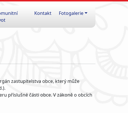
omunitní
Kontakt
Fotogalerie
vot
 orgán zastupitelstva obce, který může
.).
eru příslušné části obce. V zákoně o obcích