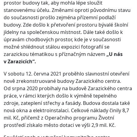
prostor budovy tak, aby mohla lépe sloužit
stanovenému účelu. Změnami oproti původnímu stavu
do současnosti prošlo zejména přízemní podlaží
budovy. Zde došlo k přetvoření prostoru bývalé školní
jídelny na společenskou místnost. Dále také došlo k
úpravám chodbových prostor, kde je v současnosti
možné shlédnout stálou expozici fotografií se
zarazickou tématikou s příznačným názvem
„U nás
v Zarazicích“.
V sobotu 12. června 2021 proběhlo slavnostní otevření
nově zrekonstruované budovy Zarazického centra.
Od srpna 2020 probíhaly na budově Zarazického centra
práce, v rámci kterých došlo k výměně tepelného
zdroje, zateplení střechy a fasády. Budova dostala také
nová okna a elektroinstalaci. Celkové náklady činily 8,7
mil. Kč, přičemž z Operačního programu Životní
prostředí získalo město dotaci ve výši 2,9 mil. Kč.