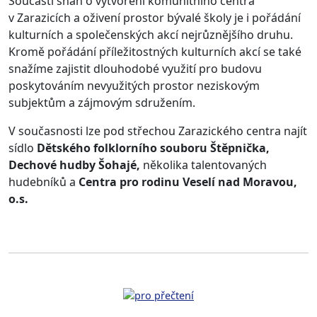
Součástí snah o vytvoření komunitního centra
v Zarazicích a oživení prostor bývalé školy je i pořádání
kulturních a společenských akcí nejrůznějšího druhu.
Kromě pořádání příležitostných kulturních akcí se také
snažíme zajistit dlouhodobé využití pro budovu
poskytováním nevyužitých prostor neziskovým
subjektům a zájmovým sdružením.
V současnosti lze pod střechou Zarazického centra najít
sídlo
Dětského folklorního souboru Štěpnička,
Dechové hudby Šohajé,
několika talentovaných
hudebníků a
Centra pro rodinu Veselí nad Moravou,
o.s.